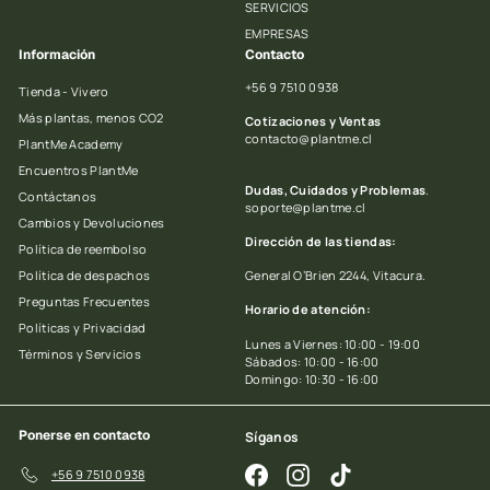
SERVICIOS
EMPRESAS
Información
Contacto
+56 9 7510 0938
Tienda - Vivero
Más plantas, menos CO2
Cotizaciones y Ventas
contacto@plantme.cl
PlantMe Academy
Encuentros PlantMe
Dudas, Cuidados y Problemas
.
Contáctanos
soporte@plantme.cl
Cambios y Devoluciones
Dirección de las tiendas:
Política de reembolso
Política de despachos
General O’Brien 2244, Vitacura.
Preguntas Frecuentes
Horario de atención:
Políticas y Privacidad
Lunes a Viernes: 10:00 - 19:00
Términos y Servicios
Sábados: 10:00 - 16:00
Domingo: 10:30 - 16:00
Ponerse en contacto
Síganos
Facebook
Instagram
TikTok
+56 9 7510 0938