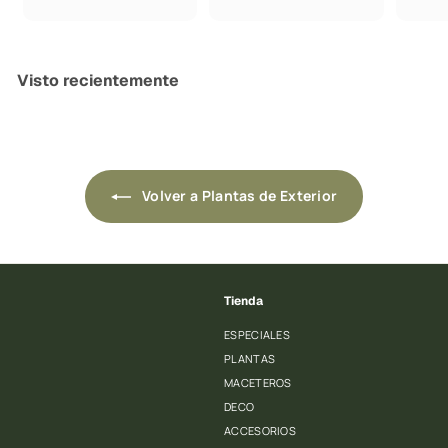
5
1
9
2
.
9
9
.
Visto recientemente
9
9
0
9
0
Volver a Plantas de Exterior
Tienda
ESPECIALES
PLANTAS
MACETEROS
DECO
ACCESORIOS