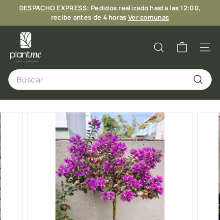
Ir
DESPACHO EXPRESS:
Pedidos realizado hasta las 12:00,
directamente
diapositivas
recibe antes de 4 horas
Ver comunas
al
pausa
6 CUOTAS
contenido
P
l
Buscar
Naveg
a
Search
n
t
Buscar
M
e
C
h
i
l
e