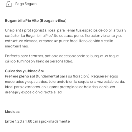
Pago Seguro
Bugambilia Pie Alto (Bougainvillea)
Una planta protagonista, ideal para llenar tus espacios de color, altura y
carácter. La Bugambilia Pie Alto destaca por su floración vibrante y su
estructura elevada, creando un punto focal lleno de vida y estilo
mediterráneo.
Perfecta para terrazas, patios o accesos donde se busque un toque
cálido, luminoso y lleno de personalidad.
Cuidados y ubicación:
Prefiere
pleno sol
(fundamental para su floración). Requiere riegos
moderados y espaciados, tolerando bien la sequía una vez establecida.
Ideal para exteriores, en lugares protegidos de heladas, con buen
drenaje y exposición directa al sol.
Medidas
Entre 1,20 a 1,60 cm aproximadamente