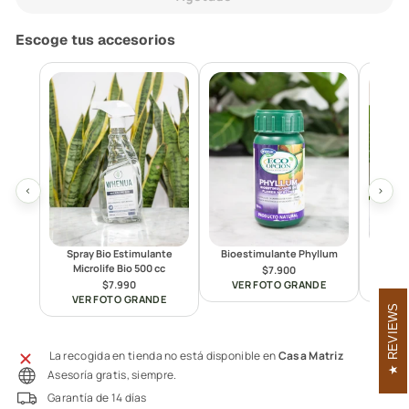
Escoge tus accesorios
‹
›
Spray Bio Estimulante
Bioestimulante Phyllum
Reg
Microlife Bio 500 cc
$7.900
$7.990
VER FOTO GRANDE
VE
VER FOTO GRANDE
REVIEWS
La recogida en tienda no está disponible en
Casa Matriz
Asesoría gratis, siempre.
Garantía de 14 días