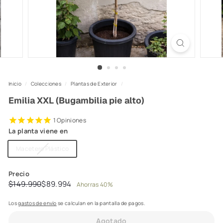
Inicio
/
Colecciones
/
Plantas de Exterior
/
Emilia XXL (Bugambilia pie alto)
1
Opiniones
La planta viene en
Variante
Macetero Plástico
agotada
o
Precio
no
Precio
Precio
$149.990
$89.994
$149.990
$89.994
disponible
Ahorras 40%
habitual
de
Los
gastos de envío
se calculan en la pantalla de pagos.
oferta
Agotado