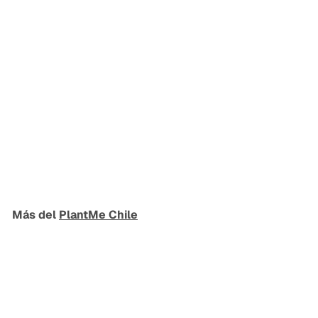
Regalos Corporativos
PlantMe Chile
Más del
PlantMe Chile