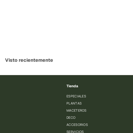
Regalos Corporativos
PlantMe Chile
Visto recientemente
Tienda
ESPECIALES
PLANTAS
MACETEROS
DECO
ACCESORIOS
SERVICIOS