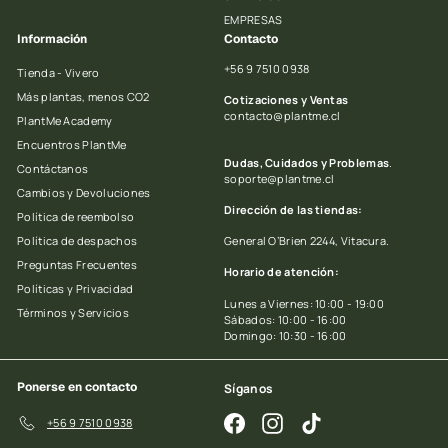
EMPRESAS
Información
Contacto
+56 9 7510 0938
Tienda - Vivero
Más plantas, menos CO2
Cotizaciones y Ventas
contacto@plantme.cl
PlantMe Academy
Encuentros PlantMe
Dudas, Cuidados y Problemas
.
Contáctanos
soporte@plantme.cl
Cambios y Devoluciones
Dirección de las tiendas:
Política de reembolso
Política de despachos
General O’Brien 2244, Vitacura.
Preguntas Frecuentes
Horario de atención:
Políticas y Privacidad
Lunes a Viernes: 10:00 - 19:00
Términos y Servicios
Sábados: 10:00 - 16:00
Domingo: 10:30 - 16:00
Ponerse en contacto
Síganos
Facebook
Instagram
TikTok
+56 9 7510 0938