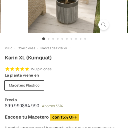
Inicio
/
Colecciones
/
Plantas de Exterior
/
Karin XL (Kumquat)
15
Opiniones
La planta viene en
Macetero Plástico
Precio
Precio
Precio
$99.990
$64.990
$99.990
$64.990
Ahorras 35%
habitual
de
Escoge tu Macetero
con 15% OFF
oferta
Al elegir el macetero, vendrá trasplantado, o listo si es que es canasto o porta