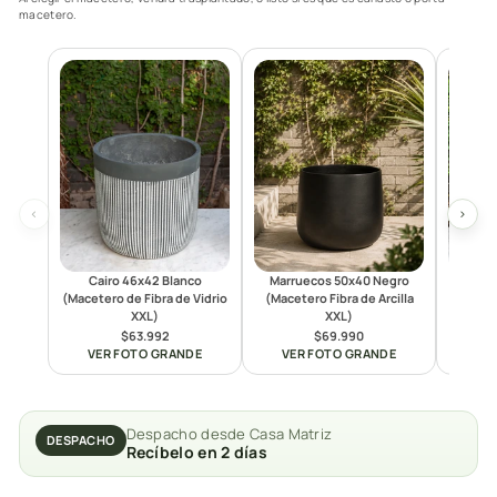
macetero.
‹
›
Cairo 46x42 Blanco
Marruecos 50x40 Negro
Marru
(Macetero de Fibra de Vidrio
(Macetero Fibra de Arcilla
(Macet
XXL)
XXL)
$63.992
$69.990
VER FOTO GRANDE
VER FOTO GRANDE
VE
Despacho desde Casa Matriz
DESPACHO
Recíbelo en 2 días