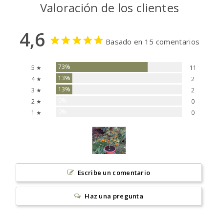
Valoración de los clientes
4,6
Basado en 15 comentarios
73%
5 ★
11
13%
4 ★
2
13%
3 ★
2
0%
2 ★
0
0%
1 ★
0
Escribe un comentario
Haz una pregunta