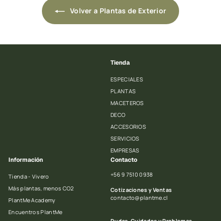
Volver a Plantas de Exterior
Tienda
ESPECIALES
PLANTAS
MACETEROS
DECO
ACCESORIOS
SERVICIOS
EMPRESAS
Información
Contacto
+56 9 7510 0938
Tienda - Vivero
Más plantas, menos CO2
Cotizaciones y Ventas
contacto@plantme.cl
PlantMe Academy
Encuentros PlantMe
Dudas, Cuidados y Problemas
.