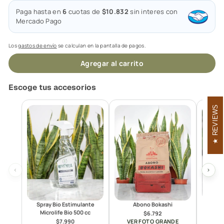
Paga hasta en
6
cuotas de
$10.832
sin interes con
Mercado Pago
Los
gastos de envío
se calculan en la pantalla de pagos.
Agregar al carrito
Escoge tus accesorios
REVIEWS
‹
›
Spray Bio Estimulante
Abono Bokashi
In
Microlife Bio 500 cc
$6.792
$7.990
VER FOTO GRANDE
VE