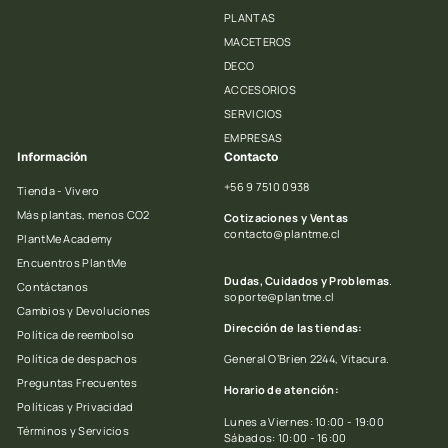
PLANTAS
MACETEROS
DECO
ACCESORIOS
SERVICIOS
EMPRESAS
Información
Contacto
+56 9 7510 0938
Tienda - Vivero
Más plantas, menos CO2
Cotizaciones y Ventas
contacto@plantme.cl
PlantMe Academy
Encuentros PlantMe
Dudas, Cuidados y Problemas
.
Contáctanos
soporte@plantme.cl
Cambios y Devoluciones
Dirección de las tiendas:
Política de reembolso
Política de despachos
General O’Brien 2244, Vitacura.
Preguntas Frecuentes
Horario de atención:
Políticas y Privacidad
Lunes a Viernes: 10:00 - 19:00
Términos y Servicios
Sábados: 10:00 - 16:00