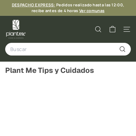
Ir
DESPACHO EXPRESS:
Pedidos realizado hasta las 12:00,
directamente
diapositivas
recibe antes de 4 horas
Ver comunas
al
pausa
6 CUOTAS
contenido
P
l
Buscar
Naveg
a
Search
n
t
Buscar
M
Plant Me Tips y Cuidados
e
C
h
i
l
e