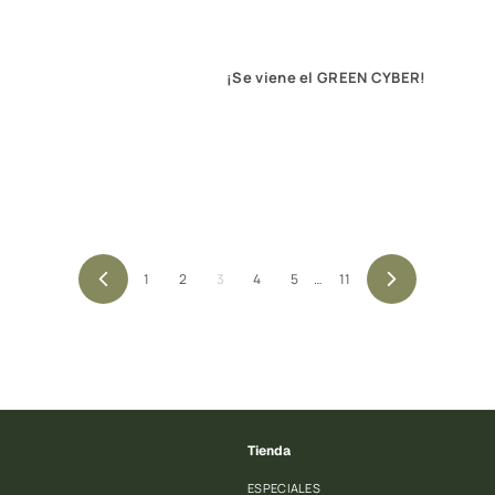
¡Se viene el GREEN CYBER!
1
2
3
4
5
…
11
Anterior
Siguiente
Tienda
ESPECIALES