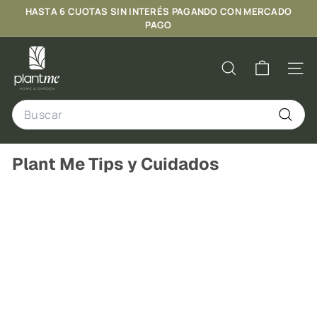
Ir
HASTA
6 CUOTAS
SIN INTERÉS PAGANDO CON MERCADO
directamente
diapositivas
PAGO
al
pausa
DESPACHO EXPRESS:
contenido
P
Ver comunas
l
Buscar
Naveg
a
Search
n
t
Buscar
M
Plant Me Tips y Cuidados
e
C
h
i
l
e