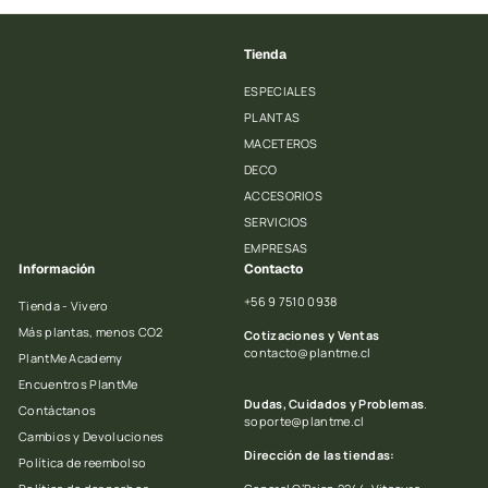
Tienda
ESPECIALES
PLANTAS
MACETEROS
DECO
ACCESORIOS
SERVICIOS
EMPRESAS
Información
Contacto
+56 9 7510 0938
Tienda - Vivero
Más plantas, menos CO2
Cotizaciones y Ventas
contacto@plantme.cl
PlantMe Academy
Encuentros PlantMe
Dudas, Cuidados y Problemas
.
Contáctanos
soporte@plantme.cl
Cambios y Devoluciones
Dirección de las tiendas:
Política de reembolso