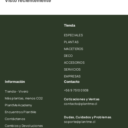
Visto recientemente
9
9
0
Tienda
ESPECIALES
PLANTAS
MACETEROS
DECO
ACCESORIOS
SERVICIOS
EMPRESAS
Información
Contacto
+56 9 7510 0938
Tienda - Vivero
Más plantas, menos CO2
Cotizaciones y Ventas
contacto@plantme.cl
PlantMe Academy
Encuentros PlantMe
Dudas, Cuidados y Problemas
.
Contáctanos
soporte@plantme.cl
Cambios y Devoluciones