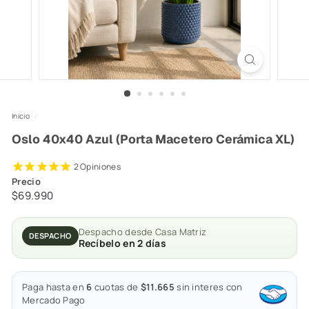
Inicio
/
Oslo 40x40 Azul (Porta Macetero Cerámica XL)
2
Opiniones
Precio
Precio
$69.990
$69.990
habitual
Despacho desde Casa Matriz
DESPACHO
Recíbelo en 2 días
Paga hasta en
6
cuotas de
$11.665
sin interes con
Mercado Pago