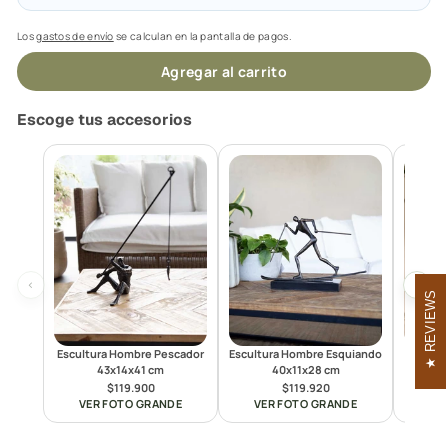
Los
gastos de envío
se calculan en la pantalla de pagos.
Agregar al carrito
Escoge tus accesorios
‹
›
REVIEWS
Escultura Hombre Pescador
Escultura Hombre Esquiando
Escul
43x14x41 cm
40x11x28 cm
Ru
$119.900
$119.920
VER FOTO GRANDE
VER FOTO GRANDE
VE