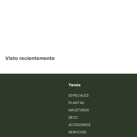
Banano 1.80 mts (Eco Sintetica)
PlantMe Chile
$
$129.990
1
2
9
Visto recientemente
.
9
9
0
Tienda
ESPECIALES
PLANTAS
MACETEROS
DECO
ACCESORIOS
SERVICIOS