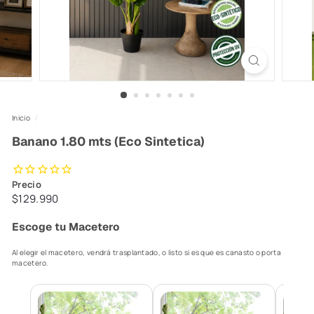
Inicio
/
Banano 1.80 mts (Eco Sintetica)
Precio
Precio
$129.990
$129.990
habitual
Escoge tu Macetero
Al elegir el macetero, vendrá trasplantado, o listo si es que es canasto o porta
macetero.