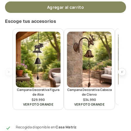
Agregar al carrito
Escoge tus accesorios
‹
›
Campana Decorativa Figura
Campana Decorativa Cabeza
Campan
de Alce
de Ciervo
$29.990
$34.990
VE
VER FOTO GRANDE
VER FOTO GRANDE
Recogida disponible en
Casa Matriz