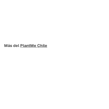
Banano 1.80 mts (Eco
Sintetica)
PlantMe Chile
$
$129.990
1
2
9
Más del
PlantMe Chile
.
9
Agregar al carrito
9
0