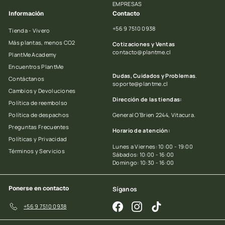
EMPRESAS
Información
Contacto
+56 9 7510 0938
Tienda - Vivero
Más plantas, menos CO2
Cotizaciones y Ventas
contacto@plantme.cl
PlantMe Academy
Encuentros PlantMe
Dudas, Cuidados y Problemas
.
Contáctanos
soporte@plantme.cl
Cambios y Devoluciones
Dirección de las tiendas:
Política de reembolso
Política de despachos
General O’Brien 2244, Vitacura.
Preguntas Frecuentes
Horario de atención:
Políticas y Privacidad
Lunes a Viernes: 10:00 - 19:00
Términos y Servicios
Sábados: 10:00 - 16:00
Domingo: 10:30 - 16:00
Ponerse en contacto
Síganos
Facebook
Instagram
TikTok
+56 9 7510 0938