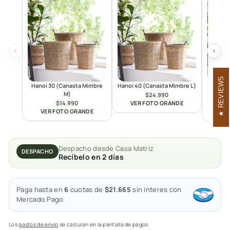
‹
›
REVIEWS
Hanoi 30 (Canasta Mimbre
Hanoi 40 (Canasta Mimbre L)
Hanoi 
M)
$24.990
$14.990
VER FOTO GRANDE
VER FOTO GRANDE
VE
Despacho desde Casa Matriz
DESPACHO
Recíbelo en 2 días
Paga hasta en
6
cuotas de
$21.665
sin interes con
Mercado Pago
Los
gastos de envío
se calculan en la pantalla de pagos.