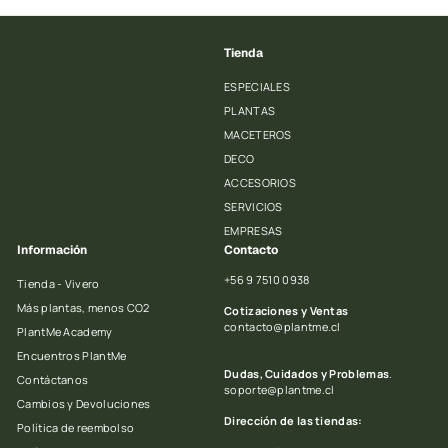
e
a
2
o
b
f
i
Tienda
e
t
r
u
ESPECIALES
t
a
PLANTAS
a
l
MACETEROS
DECO
ACCESORIOS
SERVICIOS
EMPRESAS
Información
Contacto
+56 9 7510 0938
Tienda - Vivero
Más plantas, menos CO2
Cotizaciones y Ventas
contacto@plantme.cl
PlantMe Academy
Encuentros PlantMe
Dudas, Cuidados y Problemas
.
Contáctanos
soporte@plantme.cl
Cambios y Devoluciones
Dirección de las tiendas:
Política de reembolso