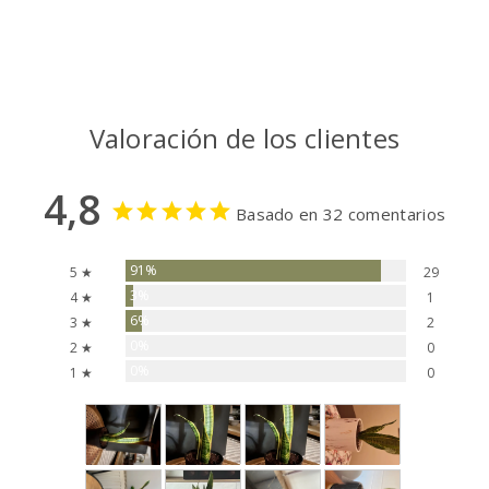
Valoración de los clientes
4,8
Basado en 32 comentarios
91%
5 ★
29
3%
4 ★
1
6%
3 ★
2
0%
2 ★
0
0%
1 ★
0