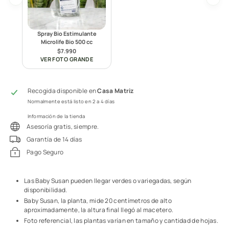
Spray Bio Estimulante
Microlife Bio 500 cc
$7.990
VER FOTO GRANDE
Recogida disponible en
Casa Matriz
Normalmente está listo en 2 a 4 días
Información de la tienda
Asesoría gratis, siempre.
Garantía de 14 días
Pago Seguro
Las Baby Susan pueden llegar verdes o variegadas, según
disponibilidad.
Baby Susan, la planta, mide 20 centímetros de alto
aproximadamente, la altura final llegó al macetero.
Foto referencial, las plantas varían en tamaño y cantidad de hojas.