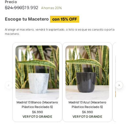
Precio
Precio
Precio
$24.990
$19.992
$24.990
$19.992
Ahorras 20%
habitual
de
Escoge tu Macetero
con 15% OFF
oferta
Al elegir el macetero, vendrá trasplantado, o listo si es que es canasto o porta
macetero.
‹
›
Madrid 13 Blanco (Macetero
Madrid 13 Azul (Macetero
Ber
Plástico Reciclado S)
Plástico Reciclado S)
Mace
$6.990
$6.990
VER FOTO GRANDE
VER FOTO GRANDE
VE