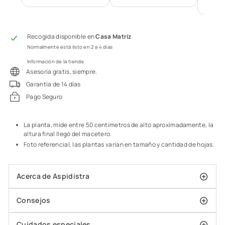
VE
Recogida disponible en
Casa Matriz
Normalmente está listo en 2 a 4 días
Información de la tienda
Asesoría gratis, siempre.
Garantía de 14 días
Pago Seguro
La planta, mide entre 50 centímetros de alto aproximadamente, la
altura final llegó del macetero.
Foto referencial, las plantas varían en tamaño y cantidad de hojas.
Acerca de Aspidistra
Consejos
Cuidados especiales