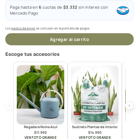
Paga hasta en
6
cuotas de
$3.332
sin interes con
Mercado Pago
Los
gastos de envío
se calculan en la pantalla de pagos.
Agregar al carrito
Escoge tus accesorios
‹
›
Regadera Roma Azul
Sustrato Plantas de Interior
Humus 
$11.992
$14.990
VER FOTO GRANDE
VER FOTO GRANDE