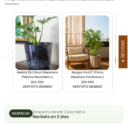
macetero.
REVIEWS
‹
›
Madrid 26,5 Azul (Macetero
Bergen 24x27 (Porta
Oslo
Plástico Reciclado L)
Macetero Cerámica L)
Mace
$24.990
$39.990
VER FOTO GRANDE
VER FOTO GRANDE
VE
Despacho desde Casa Matriz
DESPACHO
Recíbelo en 2 días