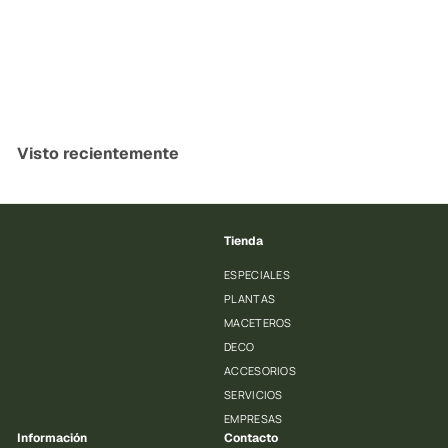
Aspidistra
PlantMe Chile
$
$19.990
1
9
.
Visto recientemente
9
9
0
Tienda
ESPECIALES
PLANTAS
MACETEROS
DECO
ACCESORIOS
SERVICIOS
EMPRESAS
Información
Contacto