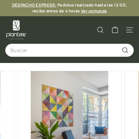
Ir
DESPACHO EXPRESS:
Pedidos realizado hasta las 12:00,
directamente
diapositivas
recibe antes de 4 horas
Ver comunas
al
pausa
6 CUOTAS
contenido
P
l
Buscar
Naveg
a
Search
n
t
Buscar
M
e
C
h
i
l
e