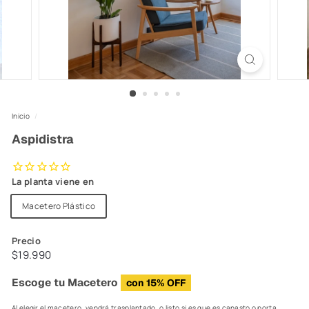
Inicio
/
Aspidistra
La planta viene en
Macetero Plástico
Precio
Precio
$19.990
$19.990
habitual
Escoge tu Macetero
con 15% OFF
Al elegir el macetero, vendrá trasplantado, o listo si es que es canasto o porta