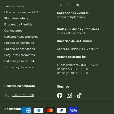
+56 9 7510 0938
Tienda - Vivero
Más plantas, menos CO2
Cotizaciones y Ventas
contacto@plantme.cl
PlantMe Academy
Encuentros PlantMe
Dudas, Cuidados y Problemas
.
Contáctanos
soporte@plantme.cl
Cambios y Devoluciones
Dirección de las tiendas:
Política de reembolso
Política de despachos
General O’Brien 2244, Vitacura.
Preguntas Frecuentes
Horario de atención:
Políticas y Privacidad
Lunes a Viernes: 10:00 - 19:00
Términos y Servicios
Sábados: 10:00 - 16:00
Domingo: 10:30 - 16:00
Ponerse en contacto
Síganos
Facebook
Instagram
TikTok
+56 9 7510 0938
Aceptamos