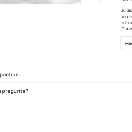
Su di
perder
coloca
¡Durab
Me
spachos
a pregunta?