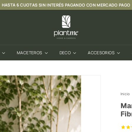
HASTA
6 CUOTAS SIN INTERÉS
PAGANDO CON MERCADO PAGO
diapositivas
P
pausa
l
a
n
t
S
MACETEROS
DECO
ACCESORIOS
M
e
C
h
i
Inicio
l
Ma
e
Fib