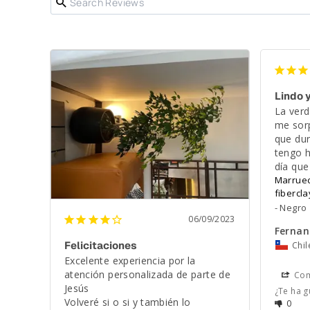
Lindo 
La verd
me sorp
que dur
tengo h
día que
Marruec
fibercla
Negro
06/09/2023
Fernan
Felicitaciones
Chil
Excelente experiencia por la 
atención personalizada de parte de 
Com
Jesús 

¿Te ha g
Volveré si o si y también lo 
0