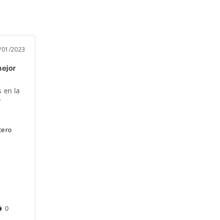
/01/2023
ejor
en la 
 
tero
0