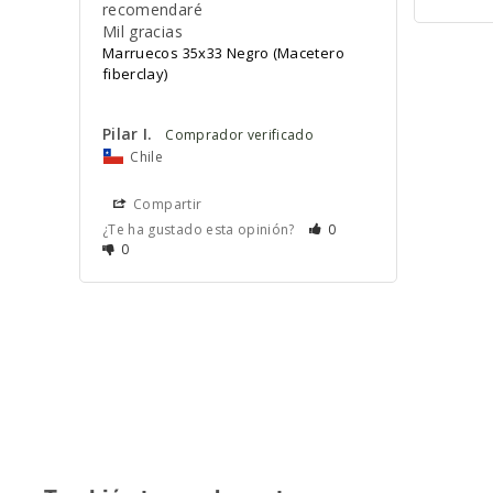
recomendaré 

Mil gracias
Marruecos 35x33 Negro (Macetero
fiberclay)
Pilar I.
Chile
Compartir
¿Te ha gustado esta opinión?
0
0