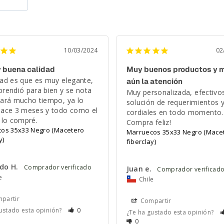
10/03/2024
02
y buena calidad
Muy buenos productos y m
ad es que es muy elegante, 
aún la atención
rendió para bien y se nota 
Muy personalizada, efectivos 
ará mucho tiempo, ya lo 
solución de requerimientos y
ace 3 meses y todo como el 
cordiales en todo momento. 
 lo compré.
Compra feliz!
os 35x33 Negro (Macetero
Marruecos 35x33 Negro (Mace
y)
fiberclay)
do H.
Juan e.
e
Chile
partir
Compartir
ustado esta opinión?
0
¿Te ha gustado esta opinión?
0