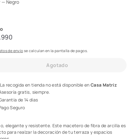
r
—
Negro
io
cio
$59.990
.990
tual
stos de envío
se calculan en la pantalla de pagos.
Agotado
La recogida en tienda no está disponible en
Casa Matriz
Asesoría gratis, siempre.
Garantía de 14 días
Pago Seguro
o, elegante y resistente. Este macetero de fibra de arcilla es
cto para realzar la decoración de tu terraza y espacios
iores.