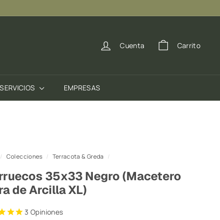
Ver Comunas
Cuenta
Carrito
SERVICIOS
EMPRESAS
/
Colecciones
/
Terracota & Greda
/
rruecos 35x33 Negro (Macetero
ra de Arcilla XL)
3
Opiniones