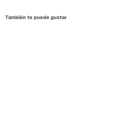
También te puede gustar
Agregar al carrito
Macetero Greda Negro
Banda 50x50
PlantMe Chile
$
$84.990
8