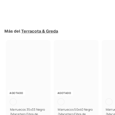
PlantMe Chile
$
$84.990
8
4
.
Más del
Terracota & Greda
9
9
0
AGOTADO
AGOTADO
Marruecos 35x33 Negro
Marruecos 50x40 Negro
Marru
(Macetero Fibra de
(Macetero Fibra de
(Mace