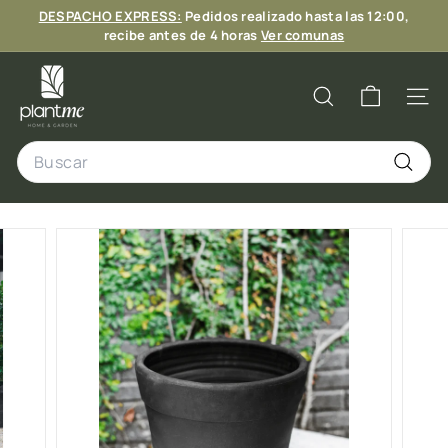
Ir
DESPACHO EXPRESS:
Pedidos realizado hasta las 12:00,
directamente
diapositivas
recibe antes de 4 horas
Ver comunas
al
pausa
6 CUOTAS
contenido
P
l
Buscar
Naveg
a
Search
n
t
Buscar
M
e
C
h
i
l
e