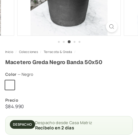
Inicio
/
Colecciones
/
Terracota & Greda
/
Macetero Greda Negro Banda 50x50
Color
—
Negro
Precio
Precio
$84.990
$84.990
habitual
Despacho desde Casa Matriz
DESPACHO
Recíbelo en 2 días