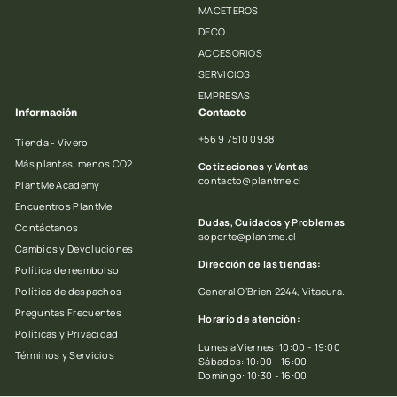
MACETEROS
DECO
ACCESORIOS
SERVICIOS
EMPRESAS
Información
Contacto
+56 9 7510 0938
Tienda - Vivero
Más plantas, menos CO2
Cotizaciones y Ventas
contacto@plantme.cl
PlantMe Academy
Encuentros PlantMe
Dudas, Cuidados y Problemas
.
Contáctanos
soporte@plantme.cl
Cambios y Devoluciones
Dirección de las tiendas:
Política de reembolso
Política de despachos
General O’Brien 2244, Vitacura.
Preguntas Frecuentes
Horario de atención:
Políticas y Privacidad
Lunes a Viernes: 10:00 - 19:00
Términos y Servicios
Sábados: 10:00 - 16:00
Domingo: 10:30 - 16:00