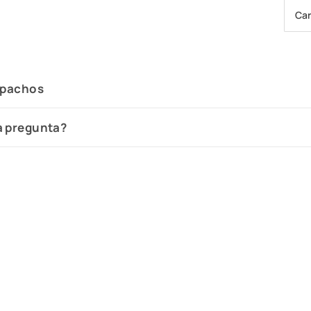
Car
spachos
a pregunta?