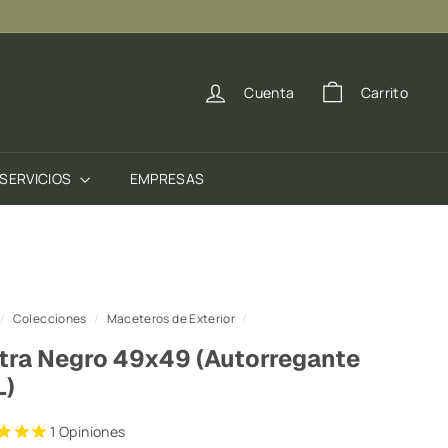
Ver Comunas
Cuenta
Carrito
SERVICIOS
EMPRESAS
/
Colecciones
/
Maceteros de Exterior
/
tra Negro 49x49 (Autorregante
L)
1
Opiniones