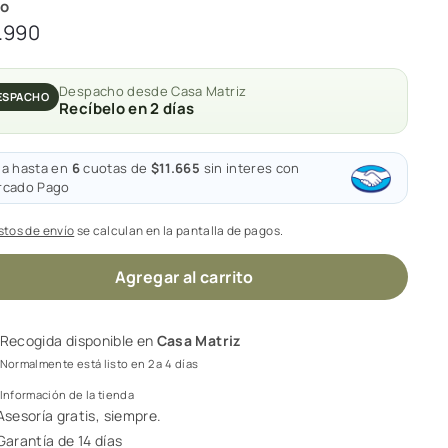
io
cio
$69.990
.990
tual
Despacho desde Casa Matriz
ESPACHO
Recíbelo en 2 días
a hasta en
6
cuotas de
$11.665
sin interes con
rcado Pago
stos de envío
se calculan en la pantalla de pagos.
Agregar al carrito
Recogida disponible en
Casa Matriz
Normalmente está listo en 2 a 4 días
Información de la tienda
Asesoría gratis, siempre.
Garantía de 14 días