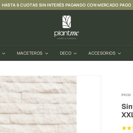
HASTA
6 CUOTAS SIN INTERÉS
PAGANDO CON MERCADO PAGO
diapositivas
P
pausa
l
a
n
t
S
MACETEROS
DECO
ACCESORIOS
M
e
C
h
i
Inicio
l
Sin
e
XX