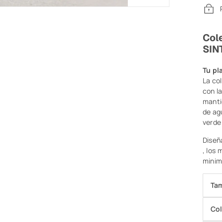
Col
SIN
Tu pl
La col
con l
manti
de ag
verde
Diseñ
, los
minim
Ta
Col