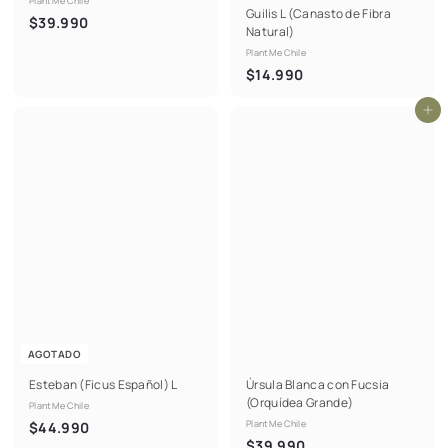
PlantMe Chile
Guilis L (Canasto de Fibra
$
$39.990
Natural)
3
PlantMe Chile
9
$
$14.990
.
1
9
Agregar al carrito
4
9
.
0
9
9
0
AGOTADO
Esteban (Ficus Español) L
Úrsula Blanca con Fucsia
(Orquídea Grande)
PlantMe Chile
$
PlantMe Chile
$44.990
$
$39.990
4