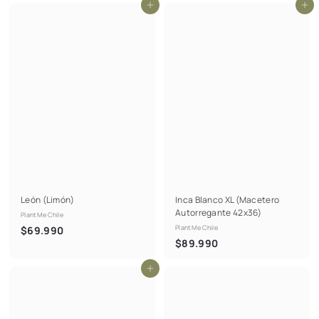
Agregar al carrito
Agregar al carrito
9
.
.
9
9
9
9
0
0
León (Limón)
Inca Blanco XL (Macetero
Autorregante 42x36)
PlantMe Chile
$
PlantMe Chile
$69.990
$
$89.990
6
8
9
Agregar al carrito
9
.
.
9
9
9
9