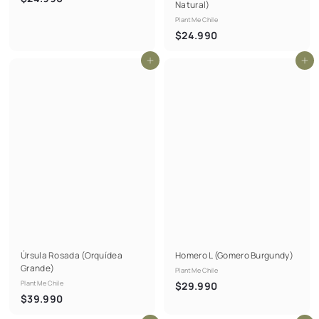
Natural)
2
PlantMe Chile
4
$
$24.990
.
2
9
Agregar al carrito
Agregar al carrito
4
9
.
0
9
9
0
Úrsula Rosada (Orquídea
Homero L (Gomero Burgundy)
Grande)
PlantMe Chile
PlantMe Chile
$
$29.990
$
$39.990
2
3
9