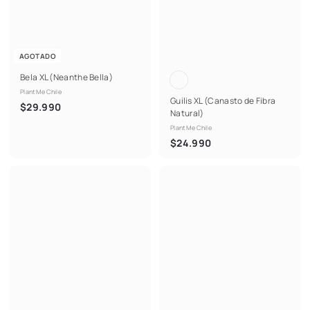
AGOTADO
Bela XL (Neanthe Bella)
PlantMe Chile
Guilis XL (Canasto de Fibra
$
$29.990
Natural)
2
PlantMe Chile
9
$
$24.990
.
2
9
4
9
.
0
9
9
0