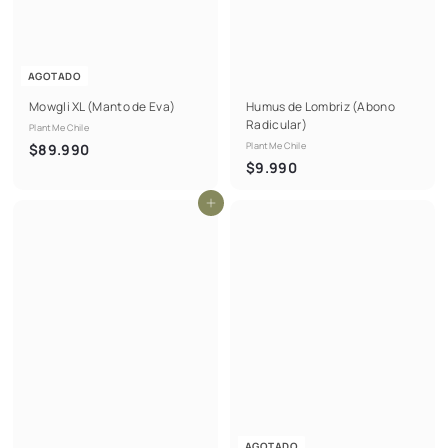
AGOTADO
Mowgli XL (Manto de Eva)
Humus de Lombriz (Abono
Radicular)
PlantMe Chile
$
PlantMe Chile
$89.990
$
$9.990
8
9
9
Agregar al carrito
.
.
9
9
9
9
0
0
AGOTADO