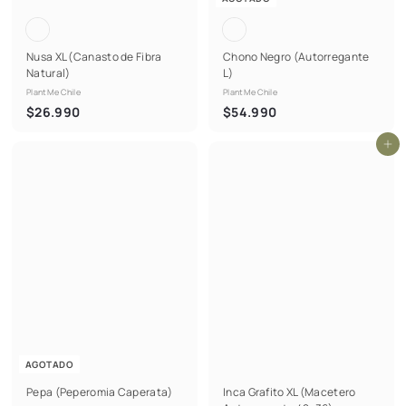
Nusa XL (Canasto de Fibra
Chono Negro (Autorregante
Natural)
L)
PlantMe Chile
PlantMe Chile
$
$
$26.990
$54.990
2
5
Agregar al carrito
6
4
.
.
9
9
9
9
0
0
AGOTADO
Pepa (Peperomia Caperata)
Inca Grafito XL (Macetero