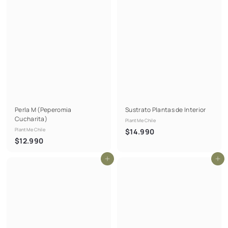
Perla M (Peperomia
Sustrato Plantas de Interior
Cucharita)
PlantMe Chile
PlantMe Chile
$
$14.990
$
$12.990
1
1
4
Agregar al carrito
Agregar al carrito
2
.
.
9
9
9
9
0
0