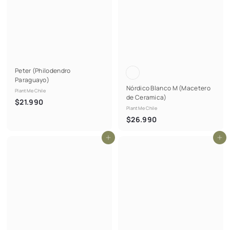
Peter (Philodendro
Paraguayo)
Nórdico Blanco M (Macetero
PlantMe Chile
de Ceramica)
$
$21.990
PlantMe Chile
2
$
$26.990
1
2
.
Agregar al carrito
Agregar al carrito
6
9
.
9
9
0
9
0