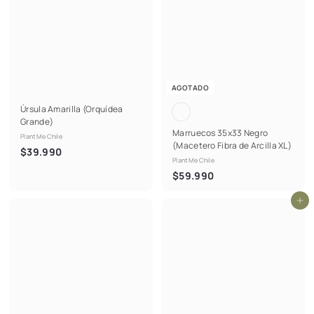
AGOTADO
Úrsula Amarilla (Orquídea
Grande)
Marruecos 35x33 Negro
PlantMe Chile
(Macetero Fibra de Arcilla XL)
$
$39.990
PlantMe Chile
3
$
$59.990
9
5
.
Agregar al carrito
9
9
.
9
9
0
9
0