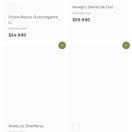
Mowgli L (Manto de Eva)
PlantMe Chile
Chono Blanco (Autorregante
$
$59.990
L)
5
PlantMe Chile
9
$
$54.990
.
5
9
Agregar al carrito
Agregar al carrito
4
9
.
0
9
9
0
Shelby XL (Shefflera)