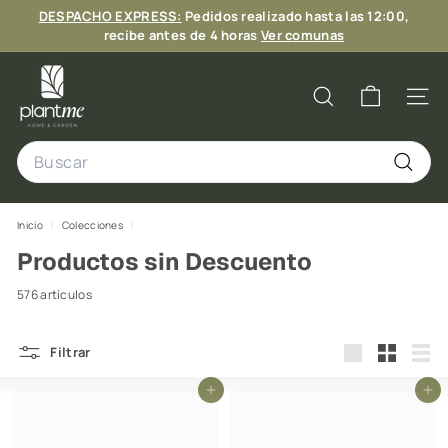
Ir
DESPACHO EXPRESS:
Pedidos realizado hasta las 12:00,
directamente
diapositivas
recibe antes de 4 horas
Ver comunas
al
pausa
6 CUOTAS
contenido
P
l
Buscar
Naveg
a
Search
n
t
Buscar
M
Inicio
/
Colecciones
/
e
Productos sin Descuento
C
h
576 artículos
i
l
Filtrar
Large
Small
List
e
Agregar al carrito
Agregar al carrito