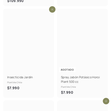
$
$109.990
.
1
9
Agregar al carrito
0
9
9
0
.
9
9
0
AGOTADO
Insecticida Jardín
Spray Jabón Potásico Horoi
Plant 500 cc
PlantMe Chile
$
PlantMe Chile
$7.990
$
$7.990
7
7
.
Agregar al carrito
.
9
9
9