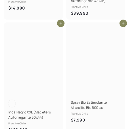
Autorregante 42x36)
PlantMe Chile
$
PlantMe Chile
$14.990
$
$89.990
1
8
4
Agregar al carrito
Agregar al carrito
9
.
.
9
9
9
9
0
0
Spray Bio Estimulante
Microlife Bio 500 cc
Inca Negro XXL (Macetero
PlantMe Chile
Autorregante 50x44)
$
$7.990
PlantMe Chile
7