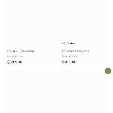
0
0
AGOTADO
Celia XL (Camelia)
Echeveria Elegans
PlantMe Chile
PlantMe Chile
$
$
$59.990
$10.000
5
1
Agregar al carrito
9
0
.
.
9
0
9
0
0
0