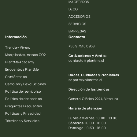
MACETEROS
DECO
ACCESORIOS
SERVICIOS
EMPRESAS
Información
Contacto
+56 9 7510 0938
Tienda - Vivero
Más plantas, menos CO2
Cotizaciones y Ventas
contacto@plantme.cl
PlantMe Academy
Encuentros PlantMe
Dudas, Cuidados y Problemas
.
Contáctanos
soporte@plantme.cl
Cambios y Devoluciones
Dirección de las tiendas:
Política de reembolso
Política de despachos
General O’Brien 2244, Vitacura.
Preguntas Frecuentes
Horario de atención:
Políticas y Privacidad
Lunes a Viernes: 10:00 - 19:00
Términos y Servicios
Sábados: 10:00 - 16:00
Domingo: 10:30 - 16:00