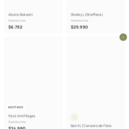
Abono Bokashi
Shelby L (Shefflera)
PlantMe Chile
PlantMe Chile
$
$
$6.792
$29.990
6
2
Agregar al carrito
.
9
7
.
9
9
2
9
0
AGOTADO
Pack AntiPlagas
PlantMe Chile
Bali XL (Canasto de Fibra
$
$24.990