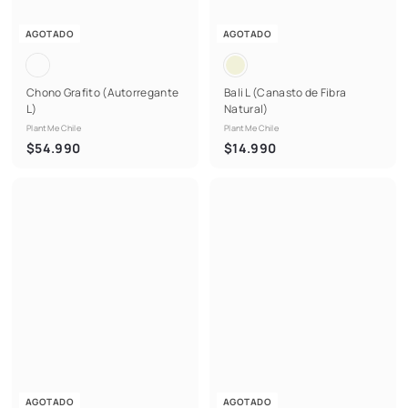
AGOTADO
AGOTADO
Chono Grafito (Autorregante
Bali L (Canasto de Fibra
L)
Natural)
PlantMe Chile
PlantMe Chile
$
$
$54.990
$14.990
5
1
4
4
.
.
9
9
9
9
0
0
AGOTADO
AGOTADO