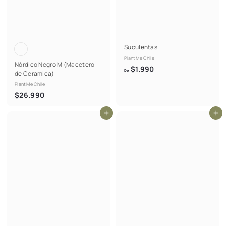
Suculentas
PlantMe Chile
Nórdico Negro M (Macetero
D
$1.990
De
de Ceramica)
e
PlantMe Chile
$
$
$26.990
1
2
.
Agregar al carrito
Agregar al carrito
6
9
.
9
9
0
9
0