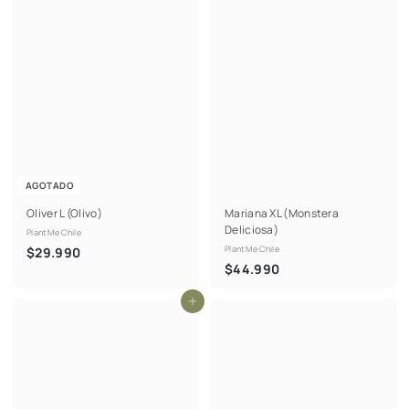
9
0
0
AGOTADO
Oliver L (Olivo)
Mariana XL (Monstera
Deliciosa)
PlantMe Chile
$
PlantMe Chile
$29.990
$
$44.990
2
4
9
Agregar al carrito
4
.
.
9
9
9
9
0
0