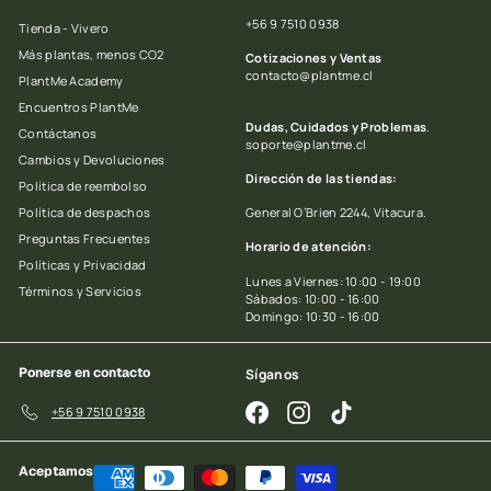
+56 9 7510 0938
Tienda - Vivero
Más plantas, menos CO2
Cotizaciones y Ventas
contacto@plantme.cl
PlantMe Academy
Encuentros PlantMe
Dudas, Cuidados y Problemas
.
Contáctanos
soporte@plantme.cl
Cambios y Devoluciones
Dirección de las tiendas:
Política de reembolso
Política de despachos
General O’Brien 2244, Vitacura.
Preguntas Frecuentes
Horario de atención:
Políticas y Privacidad
Lunes a Viernes: 10:00 - 19:00
Términos y Servicios
Sábados: 10:00 - 16:00
Domingo: 10:30 - 16:00
Ponerse en contacto
Síganos
Facebook
Instagram
TikTok
+56 9 7510 0938
Aceptamos