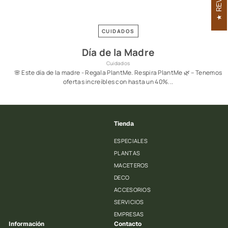
CUIDADOS
Día de la Madre
Cuidados
🌸 Este día de la madre - Regala PlantMe. Respira PlantMe 🌿 – Tenemos
ofertas increíbles con hasta un 40%...
Tienda
ESPECIALES
PLANTAS
MACETEROS
DECO
ACCESORIOS
SERVICIOS
EMPRESAS
Información
Contacto